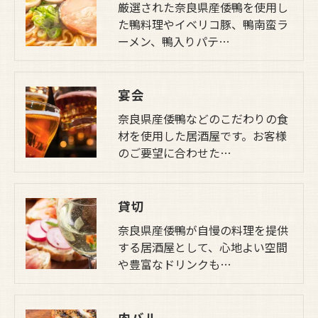
厳選された奈良県産倭鴨を使用し
た鴨料理やイベリコ豚、鴨南蛮ラ
ーメン、鴨入りパテ…
宴会
奈良県産倭鴨などのこだわりの食
材を使用した居酒屋です。お客様
のご要望に合わせた…
貸切
奈良県産倭鴨が自慢の料理を提供
する居酒屋として、心地よい空間
や豊富なドリンクも…
肉バル