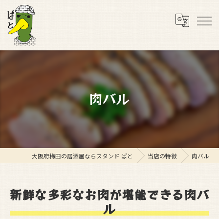
肉バル
大阪府梅田の居酒屋ならスタンド ぱと
当店の特徴
肉バル
新鮮な多彩なお肉が堪能できる肉バ
ル