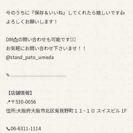
今のうちに『保存＆いいね』してくれたら嬉しいです👍
よろしくお願いします！
DM📩の問い合わせも可能です🙆‍♀️
お気軽にお問い合わせ下さいませ！！
@stand_pato_umeda
✎˒˒˒˒˒˒˒˒˒˒˒˒˒˒˒˒˒˒˒˒˒˒˒˒˒˒˒˒˒˒˒˒˒˒˒˒˒˒
【店舗情報】
📍〒530-0056
住所:大阪府大阪市北区兎我野町１１−１０ スイスビル 1F
📞06-6311-1114