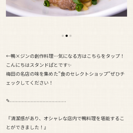
←鴨×ジンの創作料理…気になる方はこちらをタップ！
こんにちはスタンドぱとです✨
梅田の名店の味を集めた”食のセレクトショップ”ぜひチ
ェックしてください！
✎˒˒˒˒˒˒˒˒˒˒˒˒˒˒˒˒˒˒˒˒˒˒˒˒˒˒˒˒˒˒˒˒˒˒˒˒˒˒
『清潔感があり、オシャレな店内で鴨料理を堪能するこ
とができました！』