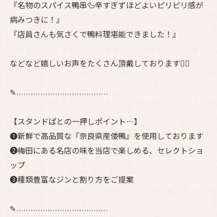
『名物のスパイス鴨串🦆辛すぎずほどよいピリピリ感が
病みつきに！』
『店員さんも気さくで鴨料理堪能できました！』
などなど嬉しいお声をたくさん頂戴しております🙇‍♀️
✎˒˒˒˒˒˒˒˒˒˒˒˒˒˒˒˒˒˒˒˒˒˒˒˒˒˒˒˒˒˒˒˒˒˒˒˒˒˒
【スタンドぱとの一押しポイント…】
❶新鮮で高品質な『奈良県産倭鴨』を使用しております
❷梅田にある名店の味を当店で楽しめる、セレクトショ
ップ
❸種類豊富なジンと割り方をご提案
✎˒˒˒˒˒˒˒˒˒˒˒˒˒˒˒˒˒˒˒˒˒˒˒˒˒˒˒˒˒˒˒˒˒˒˒˒˒˒