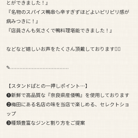
とができました！』
『名物のスパイス鴨串🦆辛すぎずほどよいピリピリ感が
病みつきに！』
『店員さんも気さくで鴨料理堪能できました！』
などなど嬉しいお声をたくさん頂戴しております🙇‍♀️
✎˒˒˒˒˒˒˒˒˒˒˒˒˒˒˒˒˒˒˒˒˒˒˒˒˒˒˒˒˒˒˒˒˒˒˒˒˒˒
【スタンドぱとの一押しポイント…】
❶新鮮で高品質な『奈良県産倭鴨』を使用しております
❷梅田にある名店の味を当店で楽しめる、セレクトショ
ップ
❸種類豊富なジンと割り方をご提案