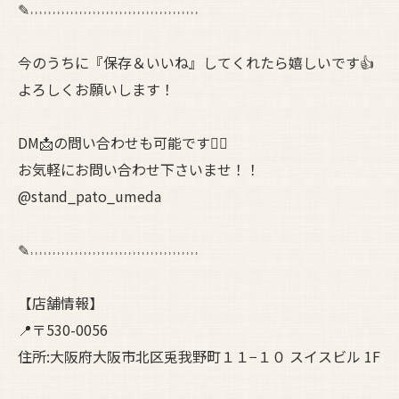
✎˒˒˒˒˒˒˒˒˒˒˒˒˒˒˒˒˒˒˒˒˒˒˒˒˒˒˒˒˒˒˒˒˒˒˒˒˒˒
今のうちに『保存＆いいね』してくれたら嬉しいです👍
よろしくお願いします！
DM📩の問い合わせも可能です🙆‍♀️
お気軽にお問い合わせ下さいませ！！
@stand_pato_umeda
✎˒˒˒˒˒˒˒˒˒˒˒˒˒˒˒˒˒˒˒˒˒˒˒˒˒˒˒˒˒˒˒˒˒˒˒˒˒˒
【店舗情報】
📍〒530-0056
住所:大阪府大阪市北区兎我野町１１−１０ スイスビル 1F