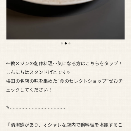
←鴨×ジンの創作料理…気になる方はこちらをタップ！
こんにちはスタンドぱとです✨
梅田の名店の味を集めた”食のセレクトショップ”ぜひチ
ェックしてください！
✎˒˒˒˒˒˒˒˒˒˒˒˒˒˒˒˒˒˒˒˒˒˒˒˒˒˒˒˒˒˒˒˒˒˒˒˒˒˒
『清潔感があり、オシャレな店内で鴨料理を堪能するこ