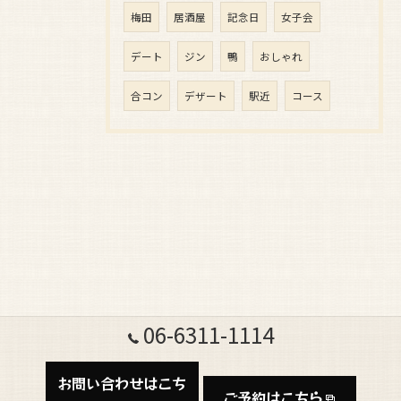
梅田
居酒屋
記念日
女子会
デート
ジン
鴨
おしゃれ
合コン
デザート
駅近
コース
06-6311-1114
お問い合わせはこち
ご予約はこちら