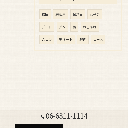
梅田
居酒屋
記念日
女子会
デート
ジン
鴨
おしゃれ
合コン
デザート
駅近
コース
06-6311-1114