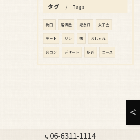
タグ
Tags
梅田
居酒屋
記念日
女子会
デート
ジン
鴨
おしゃれ
合コン
デザート
駅近
コース
06-6311-1114