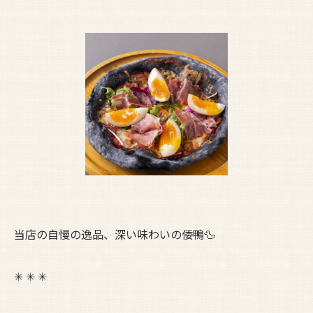
当店の自慢の逸品、深い味わいの倭鴨🦆
✳︎ ✳︎ ✳︎