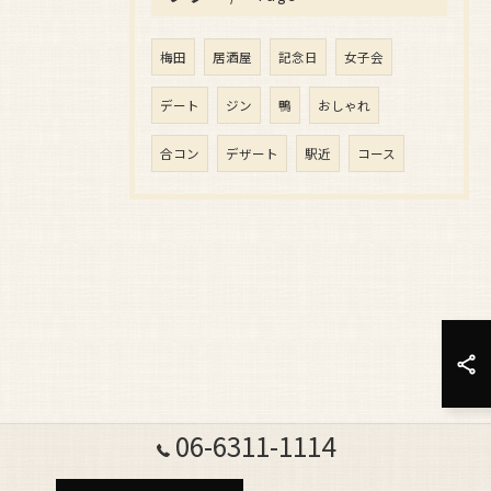
梅田
居酒屋
記念日
女子会
デート
ジン
鴨
おしゃれ
合コン
デザート
駅近
コース
06-6311-1114