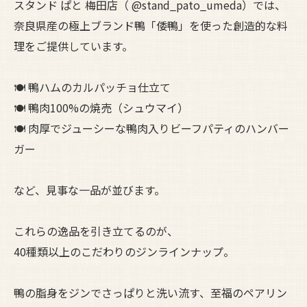
スタンド ぱと 梅田店（ @stand_pato_umeda）では、
奈良県産の極上ブランド鴨「倭鴨」を使った創造的な料
理をご提供しています。
🍽️ 鴨ハムのカルパッチョ仕立て
🍽️ 鴨肉100%の焼売（シュウマイ）
🍽️ 肉厚でジューシーな鴨肉入りビーフパティのハンバー
ガー
など、見事な一品が並びます。
これらの逸品を引き立てるのが、
40種類以上のこだわりのジンラインナップ。
鴨の脂身をジンでさっぱりと洗い流す、至福のペアリン