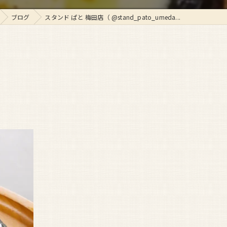
ブログ
スタンド ぱと 梅田店（ @stand_pato_umeda...