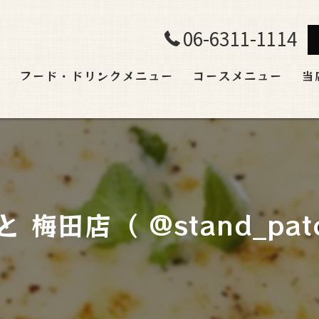
06-6311-1114
ト
フード・ドリンクメニュー
コースメニュー
当
飲
ラ
宴
梅田店（ @stand_pato
貸
肉