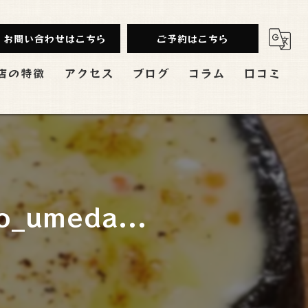
お問い合わせはこちら
ご予約はこちら
店の特徴
アクセス
ブログ
コラム
口コミ
み放題
ンチ
会
_umeda...
切
バル