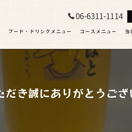
06-6311-1114
ト
フード・ドリンクメニュー
コースメニュー
当
飲
ラ
宴
ただき誠にありがとうござ
貸
肉