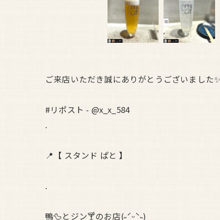
ご来店いただき誠にありがとうございました
#リポスト - @x_x_584
.
📍【 スタンド ぱと 】
.
鴨🦆とジン🍸のお店(˶ˊᵕˋ˵)