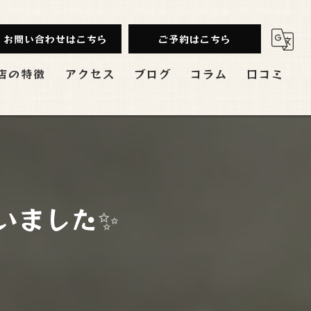
お問い合わせはこちら
ご予約はこちら
店の特徴
アクセス
ブログ
コラム
口コミ
み放題
ンチ
会
いました✨
切
バル