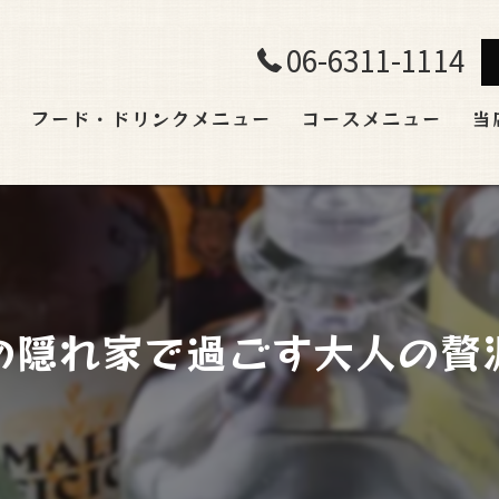
06-6311-1114
ト
フード・ドリンクメニュー
コースメニュー
当
飲
ラ
宴
田の隠れ家で過ごす大人の贅沢
貸
肉