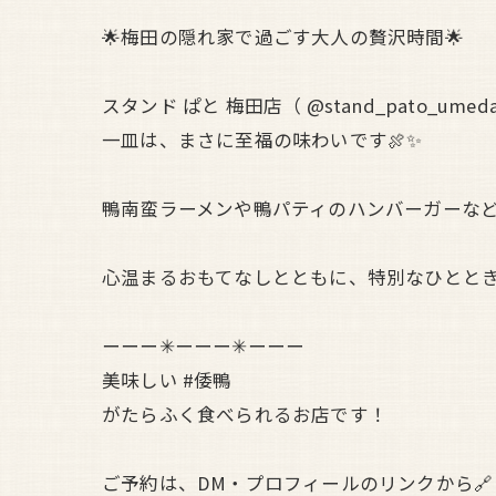
🌟梅田の隠れ家で過ごす大人の贅沢時間🌟
スタンド ぱと 梅田店（ @stand_pat
一皿は、まさに至福の味わいです🍖✨
鴨南蛮ラーメンや鴨パティのハンバーガーな
心温まるおもてなしとともに、特別なひととき
ーーー✳︎ーーー✳︎ーーー
美味しい #倭鴨
がたらふく食べられるお店です！
ご予約は、DM・プロフィールのリンクから🔗