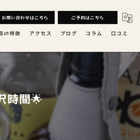
お問い合わせはこちら
ご予約はこちら
店の特徴
アクセス
ブログ
コラム
口コミ
み放題
ンチ
会
時間🌟
切
バル