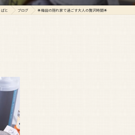
 ぱと
ブログ
🌟梅田の隠れ家で過ごす大人の贅沢時間🌟