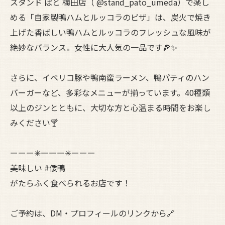
スタンド ぱと 梅田店（ @stand_pato_umeda）で楽し
める「自家製鴨ハムとルッコラのピザ」は、炭火で焼き
上げた香ばしい鴨ハムとルッコラのフレッシュな風味が
絶妙なバランス。女性に大人気の一品です🍕✨
さらに、イベリコ豚や鴨南蛮ラーメン、鴨パティのハン
バーガーなど、多彩なメニューが揃っています。40種類
以上のジンとともに、大切な方と心温まる時間をお楽し
みください🍸
ーーー✳︎ーーー✳︎ーーー
美味しい #倭鴨
がたらふく食べられるお店です！
ご予約は、DM・プロフィールのリンクから🔗