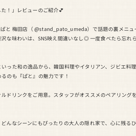
した！」レビューのご紹介💕
と 梅田店（ @stand_pato_umeda）で話題の裏
沢な味わいは、SNS映え間違いなし◎ 一度食べたら忘れ
といった和の逸品から、韓国料理やイタリアン、ジビエ料
めるのも『ぱと』の魅力です！
ナルドリンクをご用意。スタッフがオススメのペアリング
、どんなシーンにもぴったりの大人の隠れ家で、心に残る