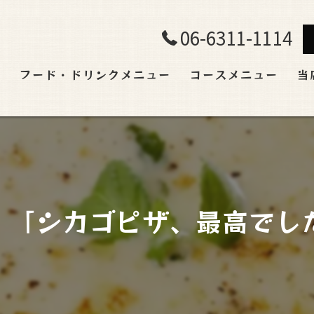
06-6311-1114
ト
フード・ドリンクメニュー
コースメニュー
当
飲
ラ
宴
！「シカゴピザ、最高でした
貸
肉