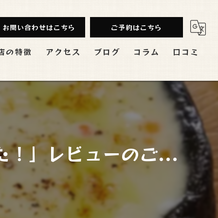
お問い合わせはこちら
ご予約はこちら
店の特徴
アクセス
ブログ
コラム
口コミ
み放題
ンチ
会
！」レビューのご...
切
バル