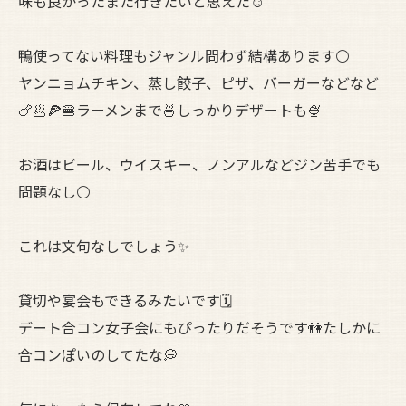
味も良かったまた行きたいと思えた☺️
鴨使ってない料理もジャンル問わず結構あります⚪️
ヤンニョムチキン、蒸し餃子、ピザ、バーガーなどなど
🍗🥟🍕🍔ラーメンまで🍜しっかりデザートも🍨
お酒はビール、ウイスキー、ノンアルなどジン苦手でも
問題なし⚪️
これは文句なしでしょう✨
貸切や宴会もできるみたいです🗓️
デート合コン女子会にもぴったりだそうです👫たしかに
合コンぽいのしてたな💭