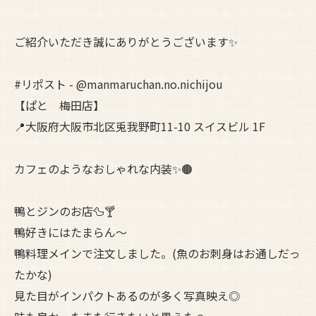
ご紹介いただき誠にありがとうございます✨
#リポスト - @manmaruchan.no.nichijou
【ぱと 梅田店】
📍大阪府大阪市北区兎我野町11-10 スイスビル 1F
カフェのようなおしゃれな内装✨🟤
鴨とジンのお店🦆🍸
鴨好きにはたまらん〜
鴨料理メインで注文しました。(魚のお刺身はお通しだっ
たかな)
見た目がインパクトあるのが多く写真映え◎