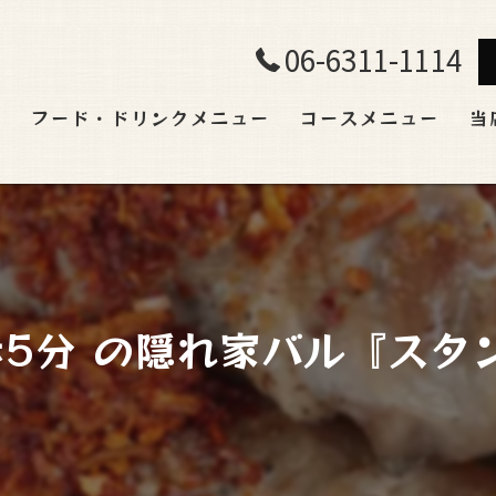
06-6311-1114
ト
フード・ドリンクメニュー
コースメニュー
当
飲
ラ
宴
歩5分 の隠れ家バル『スタンド
貸
肉