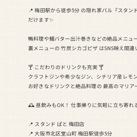
📍 梅田駅から徒歩5分 の隠れ家バル『スタンド
だけます✨
鴨料理や鰻バター出汁巻きなどの絶品メニュー
裏メニューの 竹炭シカゴピザ はSNS映え間違い
🍸 こだわりのドリンクも充実 🍸
クラフトジンや希少なジン、シチリア産レモ
お好きなドリンクと絶品料理の 最高のマリアー
🕰 昼飲みもOK！ 仕事帰りに気軽に立ち寄
📍 スタンド ぱと 梅田店
📍 大阪市北区堂山町 梅田駅徒歩5分