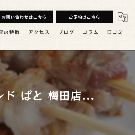
お問い合わせはこちら
ご予約はこちら
店の特徴
アクセス
ブログ
コラム
口コミ
み放題
ンチ
会
 ぱと 梅田店...
切
バル