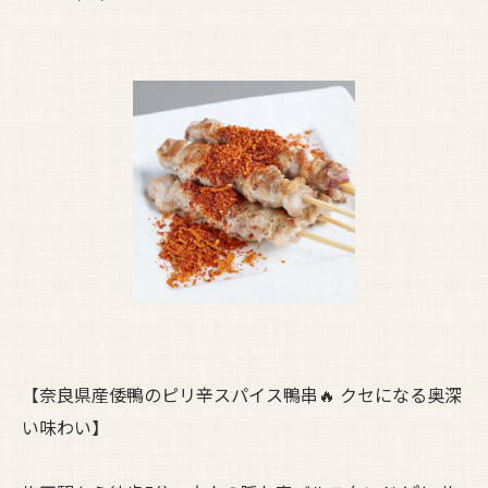
【奈良県産倭鴨のピリ辛スパイス鴨串🔥 クセになる奥深
い味わい】