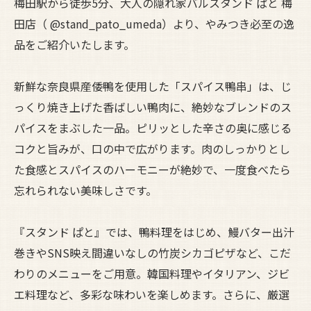
梅田駅から徒歩5分、大人の隠れ家バルスタンド ぱと 梅
田店（ @stand_pato_umeda）より、やみつき必至の逸
品をご紹介いたします。
新鮮な奈良県産倭鴨を使用した「スパイス鴨串」は、じ
っくり焼き上げた香ばしい鴨肉に、絶妙なブレンドのス
パイスをまぶした一品。ピリッとした辛さの奥に感じる
コクと旨みが、口の中で広がります。肉のしっかりとし
た食感とスパイスのハーモニーが絶妙で、一度食べたら
忘れられない美味しさです。
『スタンド ぱと』では、鴨料理をはじめ、鰻バター出汁
巻きやSNS映え間違いなしの竹炭シカゴピザなど、こだ
わりのメニューをご用意。韓国料理やイタリアン、ジビ
エ料理など、多彩な味わいを楽しめます。さらに、厳選