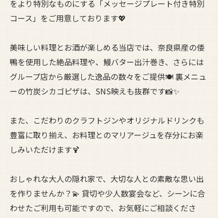
をより特別なものにする「メッセージプレート付き特別
コース」をご用意しております💖
美味しい料理とお酒が楽しめる当店では、奈良県産の倭
鴨を使用した絶品料理や、鰻バター出汁巻き、さらには
グループ店から厳選した逸品の数々をご提供🍽 裏メニュ
ーの竹炭シカゴピザは、SNS映えも抜群です📸✨
また、こだわりのクラフトジンやオリジナルドリンクも
豊富に取り揃え、お料理とのマリアージュを存分にお楽
しみいただけます🍹
おしゃれな大人の隠れ家で、大切な人との素敵な思い出
を作りませんか？💫 貸切や少人数宴会など、シーンに合
わせたご利用も可能ですので、お気軽にご相談くださ