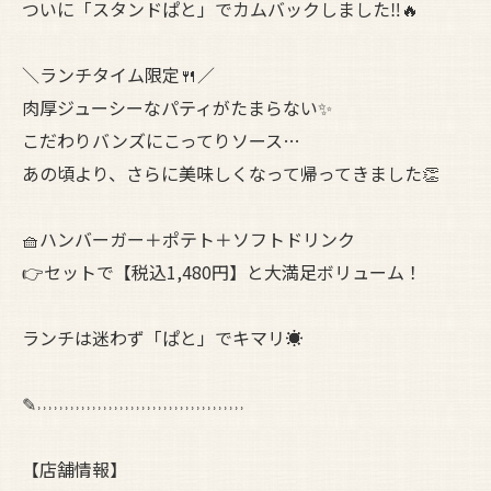
ついに「スタンドぱと」でカムバックしました‼︎🔥
＼ランチタイム限定🍴／
肉厚ジューシーなパティがたまらない✨
こだわりバンズにこってりソース…
あの頃より、さらに美味しくなって帰ってきました👏
🧺ハンバーガー＋ポテト＋ソフトドリンク
👉セットで【税込1,480円】と大満足ボリューム！
ランチは迷わず「ぱと」でキマリ☀️
✎˒˒˒˒˒˒˒˒˒˒˒˒˒˒˒˒˒˒˒˒˒˒˒˒˒˒˒˒˒˒˒˒˒˒˒˒˒˒
【店舗情報】