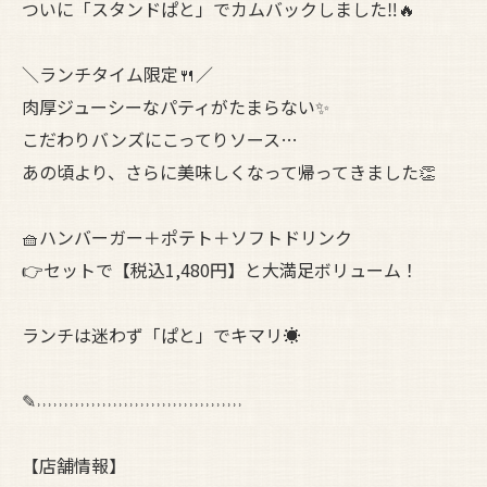
ついに「スタンドぱと」でカムバックしました‼︎🔥
＼ランチタイム限定🍴／
肉厚ジューシーなパティがたまらない✨
こだわりバンズにこってりソース…
あの頃より、さらに美味しくなって帰ってきました👏
🧺ハンバーガー＋ポテト＋ソフトドリンク
👉セットで【税込1,480円】と大満足ボリューム！
ランチは迷わず「ぱと」でキマリ☀️
✎˒˒˒˒˒˒˒˒˒˒˒˒˒˒˒˒˒˒˒˒˒˒˒˒˒˒˒˒˒˒˒˒˒˒˒˒˒˒
【店舗情報】