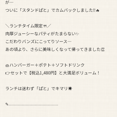
が…
ついに「スタンドぱと」でカムバックしました‼︎🔥
＼ランチタイム限定🍴／
肉厚ジューシーなパティがたまらない✨
こだわりバンズにこってりソース…
あの頃より、さらに美味しくなって帰ってきました👏
🧺ハンバーガー＋ポテト＋ソフトドリンク
👉セットで【税込1,480円】と大満足ボリューム！
ランチは迷わず「ぱと」でキマリ☀️
✎˒˒˒˒˒˒˒˒˒˒˒˒˒˒˒˒˒˒˒˒˒˒˒˒˒˒˒˒˒˒˒˒˒˒˒˒˒˒