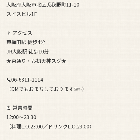
大阪府大阪市北区兎我野町11-10
スイスビル1F
🚶 アクセス
東梅田駅 徒歩4分
JR大阪駅 徒歩10分
★東通り・お初天神スグ★
📞06-6311-1114
（DMでもおまちしております✉✨）
⏰ 営業時間
12:00〜23:30
（料理L.O.23:00／ドリンクL.O.23:00）