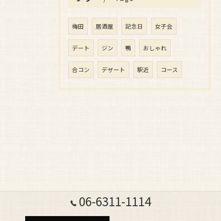
梅田
居酒屋
記念日
女子会
デート
ジン
鴨
おしゃれ
合コン
デザート
駅近
コース
06-6311-1114