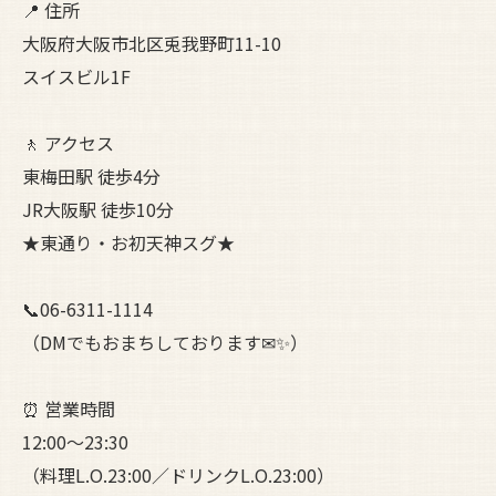
📍 住所
大阪府大阪市北区兎我野町11-10
スイスビル1F
🚶 アクセス
東梅田駅 徒歩4分
JR大阪駅 徒歩10分
★東通り・お初天神スグ★
📞06-6311-1114
（DMでもおまちしております✉✨）
⏰ 営業時間
12:00〜23:30
（料理L.O.23:00／ドリンクL.O.23:00）