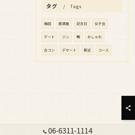
タグ
Tags
梅田
居酒屋
記念日
女子会
デート
ジン
鴨
おしゃれ
合コン
デザート
駅近
コース
06-6311-1114