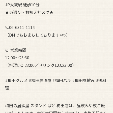
JR大阪駅 徒歩10分
★東通り・お初天神スグ★
📞06-6311-1114
（DMでもおまちしております✉✨）
⏰ 営業時間
12:00〜23:30
（料理L.O.23:00／ドリンクL.O.23:00）
#梅田グルメ #梅田居酒屋 #梅田バル #梅田昼飲み #鴨料
理
梅田の居酒屋 スタンド ぱと 梅田店は、昼飲みや夜ご飯
にぴったりです。大阪梅田駅から徒歩9分、東梅田駅から