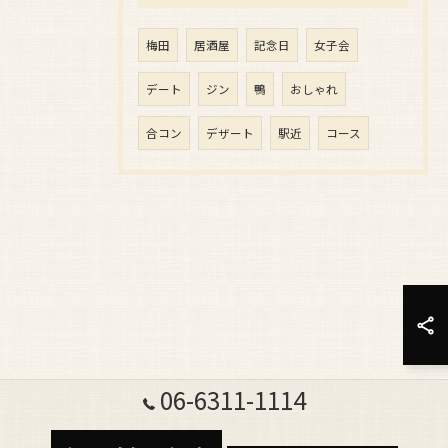
梅田
居酒屋
記念日
女子会
デート
ジン
鴨
おしゃれ
合コン
デザート
駅近
コース
06-6311-1114