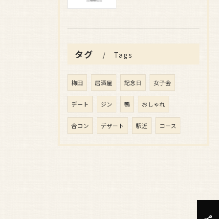
タグ
Tags
梅田
居酒屋
記念日
女子会
デート
ジン
鴨
おしゃれ
合コン
デザート
駅近
コース