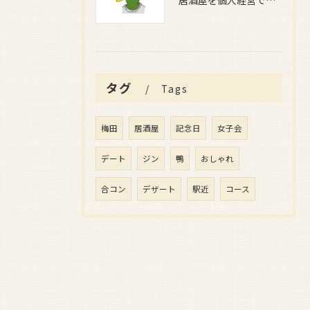
居酒屋を個人経営で安定収益を目指すための実践ガイドと成功するためのポイント
タグ
Tags
梅田
居酒屋
記念日
女子会
デート
ジン
鴨
おしゃれ
合コン
デザート
駅近
コース