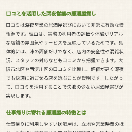
コスパ重視で選ぶ深夜営業の居酒屋活用法
口コミを活用した深夜営業の居酒屋探し
コスパに優れた深夜居酒屋の見つけ方
お得に楽しめる居酒屋のポイントを解説
口コミは深夜営業の居酒屋選びにおいて非常に有効な情
報源です。理由は、実際の利用者の評価や体験がリアル
グループ利用でも安心の居酒屋選び方
な店舗の雰囲気やサービスを反映しているためです。具
飲み放題や割引のある居酒屋の活用術
体的には、味の評価だけでなく、店内の安全性や混雑状
予算内で楽しめる深夜居酒屋の選択肢
況、スタッフの対応なども口コミから把握できます。大
コスパと満足度を両立する居酒屋利用法
阪市北区や西淀川区の口コミを比較し、評価が高く深夜
予約や空席確認で深夜も安心の居酒屋体験
でも快適に過ごせる店を選ぶことが賢明です。したがっ
居酒屋の予約で深夜利用をスムーズに
て、口コミを活用することで失敗の少ない居酒屋選びが
空席情報を活用した居酒屋選びのコツ
実現します。
急な飲み会に対応できる居酒屋の見つけ方
仕事帰りに寄れる居酒屋の特徴とは
深夜帯の予約対応をしている居酒屋の魅力
仕事帰りに利用しやすい居酒屋は、立地や営業時間のほ
ネット予約で深夜でも安心な居酒屋体験