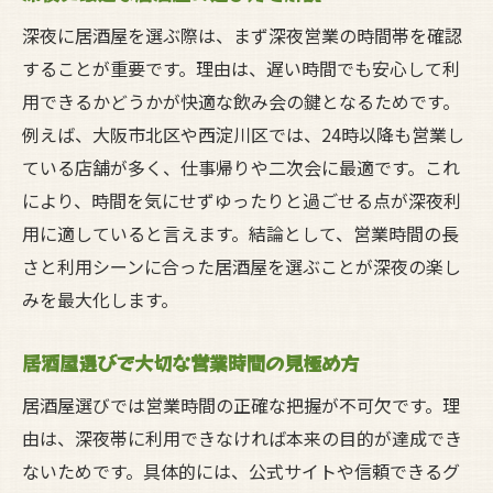
居酒屋で味わう西淀川区ならではの魅力
深夜に居酒屋を選ぶ際は、まず深夜営業の時間帯を確認
することが重要です。理由は、遅い時間でも安心して利
深夜帯の居酒屋利用で知っておきたいこと
用できるかどうかが快適な飲み会の鍵となるためです。
駅近で便利な西淀川区の居酒屋探し方
例えば、大阪市北区や西淀川区では、24時以降も営業し
地域密着型の居酒屋で深夜を満喫する方法
ている店舗が多く、仕事帰りや二次会に最適です。これ
仕事帰りに立ち寄りたい深夜の居酒屋選び方
により、時間を気にせずゆったりと過ごせる点が深夜利
仕事帰りに最適な深夜居酒屋の特徴を解説
用に適していると言えます。結論として、営業時間の長
居酒屋で快適に過ごすための環境選び
さと利用シーンに合った居酒屋を選ぶことが深夜の楽し
深夜営業の居酒屋でリラックスできる理由
みを最大化します。
コスパ重視の居酒屋選びで失敗しないコツ
居酒屋選びで大切な営業時間の見極め方
二次会利用にも便利な居酒屋の見極め方
居酒屋選びでは営業時間の正確な把握が不可欠です。理
帰宅時間を気にせず楽しめる居酒屋の選択
由は、深夜帯に利用できなければ本来の目的が達成でき
深夜グルメを満喫する居酒屋利用の秘訣
ないためです。具体的には、公式サイトや信頼できるグ
深夜の居酒屋で外せないグルメ体験とは