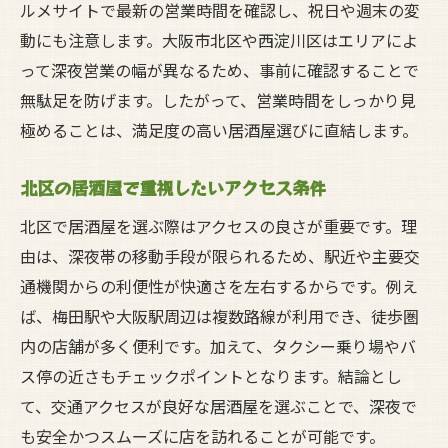
ルメサイトで最新の営業時間を確認し、祝日や週末の変
居酒屋利用者が重視する深夜メニュー事情
動にも注意します。大阪市北区や西淀川区はエリアによ
深夜におすすめの居酒屋グルメ活用法
って深夜営業の幅が異なるため、事前に確認することで
お腹も心も満たす居酒屋の深夜サービス
無駄足を防げます。したがって、営業時間をしっかり見
深夜グルメで居酒屋を選ぶポイントまとめ
極めることは、満足度の高い居酒屋選びに直結します。
夜遅くでも楽しめる居酒屋の利用術
北区の居酒屋で重視したいアクセス条件
快適な深夜居酒屋を見極めるポイントとは
北区で居酒屋を選ぶ際はアクセスの良さが重要です。理
居酒屋選びで注目したい店内環境の工夫
由は、深夜帯の移動手段が限られるため、駅近や主要交
深夜営業の居酒屋で快適に過ごすコツ
通機関からの利便性が快適さを左右するからです。例え
喫煙可や個室のある居酒屋を探す方法
ば、梅田駅や大阪駅周辺は複数路線が利用でき、徒歩圏
居酒屋の座席や雰囲気で選ぶ深夜の楽しみ
内の店舗が多く便利です。加えて、タクシー乗り場やバ
方
ス停の近さもチェックポイントとなります。結論とし
深夜でも落ち着ける居酒屋の特徴
て、交通アクセスが良好な居酒屋を選ぶことで、深夜で
快適さにこだわった居酒屋選びのポイント
も安全かつスムーズに店を訪れることが可能です。