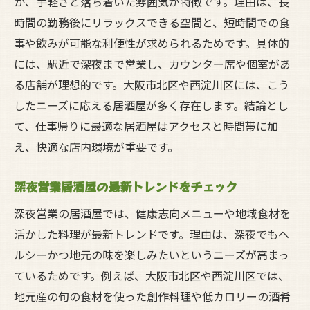
か、手軽さと落ち着いた雰囲気が特徴です。理由は、長
混雑状況を見極めて居酒屋を選ぶ方法
時間の勤務後にリラックスできる空間と、短時間での食
地元で評判の深夜居酒屋を楽しむために
事や飲みが可能な利便性が求められるためです。具体的
評判の良い居酒屋を見極めるチェックポイ
には、駅近で深夜まで営業し、カウンター席や個室があ
ント
る店舗が理想的です。大阪市北区や西淀川区には、こう
地元利用者の口コミから居酒屋を選ぶコツ
したニーズに応える居酒屋が多く存在します。結論とし
隠れた名店の居酒屋を深夜に楽しむ方法
て、仕事帰りに最適な居酒屋はアクセスと時間帯に加
リピーター続出の居酒屋で深夜を満喫
え、快適な店内環境が重要です。
感想やレビューで選ぶ居酒屋の新発見
深夜営業居酒屋の最新トレンドをチェック
地元で愛される居酒屋の魅力を体験する
深夜営業の居酒屋では、健康志向メニューや地域食材を
活かした料理が最新トレンドです。理由は、深夜でもヘ
ルシーかつ地元の味を楽しみたいというニーズが高まっ
ているためです。例えば、大阪市北区や西淀川区では、
地元産の旬の食材を使った創作料理や低カロリーの酒肴