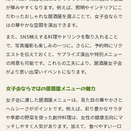
が弾みやすくなります。例えば、照明やインテリアにこ
だわったおしゃれな居酒屋を選ぶことで、女子会ならで
はの華やかな空間を演出できます。
また、SNS映えする料理やドリンクを取り入れること
で、写真撮影も楽しみの一つに。さらに、予約時にリク
エストを伝えておくと、サプライズ演出や特別メニュー
の用意も可能です。これらの工夫により、居酒屋女子会
がより思い出深いイベントになります。
女子会ならではの居酒屋メニューの魅力
女子会に適した居酒屋メニューは、見た目の華やかさと
ヘルシーさがポイントです。例えば、彩り豊かなサラダ
や季節の野菜を使った創作料理は、女性の健康志向にマ
ッチしやすく人気があります。加えて、食べやすい一口