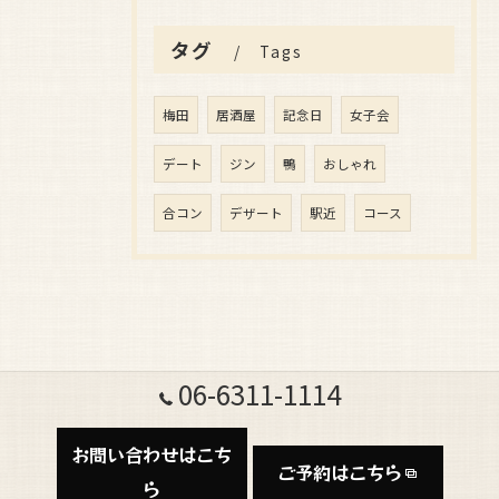
タグ
Tags
梅田
居酒屋
記念日
女子会
デート
ジン
鴨
おしゃれ
合コン
デザート
駅近
コース
06-6311-1114
お問い合わせはこち
ご予約はこちら
ら