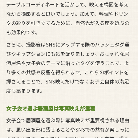
テーブルコーディネートを活かして、映える構図を考え
ながら撮影すると良いでしょう。加えて、料理やドリン
クの彩りを引き立てるために、自然光が入る席を選ぶの
も効果的です。
さらに、撮影後はSNSにアップする際のハッシュタグ選
びやキャプションにも気を配りましょう。おしゃれな居
酒屋名や女子会のテーマに沿ったタグを使うことで、よ
り多くの共感や反響を得られます。これらのポイントを
押さえることで、SNS映えだけでなく女子会自体の満足
度も高まります。
女子会で選ぶ居酒屋は写真映えが重要
女子会で居酒屋を選ぶ際に写真映えが重要視される理由
は、思い出を形に残せることやSNSでの共有が楽しみに