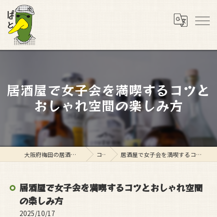
居酒屋で女子会を満喫するコツと
おしゃれ空間の楽しみ方
大阪府梅田の居酒屋ならスタンド ぱと
コラム
居酒屋で女子会を満喫するコツとおしゃれ空間の楽しみ方
居酒屋で女子会を満喫するコツとおしゃれ空間
の楽しみ方
2025/10/17