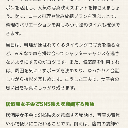
ポンを活用し、人気の写真映えスポットを押さえましょ
う。次に、コース料理や飲み放題プランを選ぶことで、
料理のバリエーションを楽しみつつ撮影タイムも確保で
きます。
当日は、料理が運ばれてくるタイミングで写真を撮るな
ど、みんなで声を掛け合ってシャッターチャンスを逃さ
ないようにするのがコツです。また、個室席を利用すれ
ば、周囲を気にせずポーズを決めたり、ゆったりと会話
しながら撮影を楽しめます。こうした工夫で、女子会の
思い出を写真にしっかり残せます。
居酒屋女子会でSNS映えを意識する秘訣
居酒屋女子会でSNS映えを意識する秘訣は、写真の背景
や小物使いにこだわることです。例えば、店内の装飾や