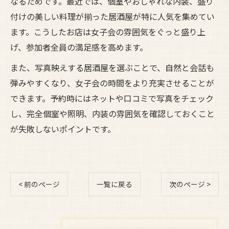
なるためです。最近では、個室やおしゃれな内装、盛り
付けの美しい料理が揃った居酒屋が特に人気を集めてい
ます。こうしたお店は女子会の雰囲気をぐっと盛り上
げ、参加者全員の満足感を高めます。
また、写真映えする居酒屋を選ぶことで、自然と会話も
弾みやすくなり、女子会の時間をより充実させることが
できます。予約時にはネットや口コミで写真をチェック
し、完全個室や照明、内装の雰囲気を確認しておくこと
が失敗しないポイントです。
< 前のページ
一覧に戻る
次のページ >