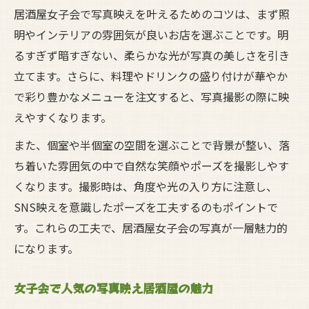
居酒屋女子会で写真映えを叶えるためのコツは、まず照
明やインテリアの雰囲気が良いお店を選ぶことです。明
るすぎず暗すぎない、柔らかな光が写真の美しさを引き
立てます。さらに、料理やドリンクの盛り付けが華やか
で彩り豊かなメニューを注文すると、写真撮影の際に映
えやすくなります。
また、個室や半個室の空間を選ぶことで背景が整い、落
ち着いた雰囲気の中で自然な笑顔やポーズを撮影しやす
くなります。撮影時は、角度や光の入り方に注意し、
SNS映えを意識したポーズを工夫するのもポイントで
す。これらの工夫で、居酒屋女子会の写真が一層魅力的
になります。
女子会で人気の写真映え居酒屋の魅力