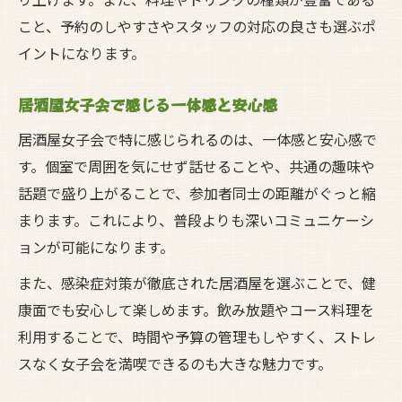
こと、予約のしやすさやスタッフの対応の良さも選ぶポ
イントになります。
居酒屋女子会で感じる一体感と安心感
居酒屋女子会で特に感じられるのは、一体感と安心感で
す。個室で周囲を気にせず話せることや、共通の趣味や
話題で盛り上がることで、参加者同士の距離がぐっと縮
まります。これにより、普段よりも深いコミュニケーシ
ョンが可能になります。
また、感染症対策が徹底された居酒屋を選ぶことで、健
康面でも安心して楽しめます。飲み放題やコース料理を
利用することで、時間や予算の管理もしやすく、ストレ
スなく女子会を満喫できるのも大きな魅力です。