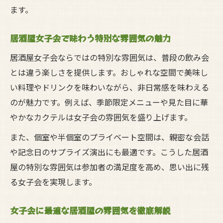
居酒屋女子会でSNS映えを意識する秘訣
ます。
女子会で選ぶ居酒屋は写真映えが重要
居酒屋女子会で味わう特別な雰囲気の魅力
居酒屋女子会ならではの特別な雰囲気は、普段の飲み会
とは違う楽しさを提供します。おしゃれな空間で美味し
い料理やドリンクを味わいながら、非日常感を味わえる
のが魅力です。例えば、季節限定メニューや見た目に華
やかなカクテルは女子会の雰囲気を盛り上げます。
また、個室や半個室のプライベート空間は、親密な会話
や記念日のサプライズ演出にも最適です。こうした居酒
屋の特別な雰囲気は参加者の満足度を高め、思い出に残
る女子会を実現します。
女子会に最適な居酒屋の雰囲気を徹底解説