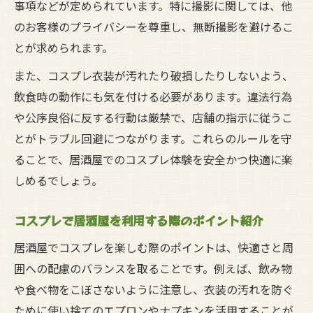
事項などが定められています。特に撮影に関しては、他
居酒屋で気軽にコスプレを始めるためのヒ
のお客様のプライバシーを尊重し、無断撮影を避けるこ
ント
とが求められます。
コスプレ初心者も安心な居酒屋選びのコツ
また、コスプレ衣装が汚れたり破損したりしないよう、
居酒屋コスプレで友人と楽しむポイント紹
飲食時の動作にも気を付ける必要があります。違法行為
介
や公序良俗に反する行動は厳禁で、店舗の指示に従うこ
衣装や小物の持ち込み時に居酒屋で気を付
とがトラブル回避につながります。これらのルールを守
ける点
ることで、居酒屋でのコスプレ体験を安全かつ快適に楽
しめるでしょう。
居酒屋コスプレを快適に楽しむための工夫
居酒屋でのコスプレ参加時の注意事項まとめ
コスプレで居酒屋を利用する際のポイント紹介
居酒屋コスプレ参加時に必ず確認したい注
居酒屋でコスプレを楽しむ際のポイントは、快適さと周
意点
囲への配慮のバランスを取ることです。例えば、飲み物
居酒屋でコスプレを安全に楽しむための心
や食べ物をこぼさないように注意し、衣装の汚れを防ぐ
得
ために使い捨てのエプロンやナプキンを活用することが