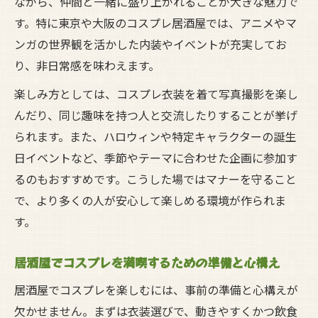
ながら、仲間と一緒に盛り上がれることが大きな魅力で
び方
す。特に東京や大阪のコスプレ居酒屋では、アニメやマ
居酒屋で安心して楽しむコスプレ衣装の工
ンガの世界観を活かした内装やイベントが充実してお
夫
り、非日常感を味わえます。
コスプレ衣装で居酒屋を利用する際の注意
楽しみ方としては、コスプレ衣装を着て写真撮影を楽し
点
んだり、同じ趣味を持つ人と交流したりすることが挙げ
居酒屋でコスプレを安全に楽しむ衣装管理
られます。また、ハロウィンや特定キャラクターの誕生
術
日イベントなど、季節やテーマに合わせた企画に参加す
コスプレ衣装の露出NGと居酒屋のマナー
るのもおすすめです。こうした場ではマナーを守ること
マナーを守って居酒屋コスプレを満喫しよう
で、より多くの人が安心して楽しめる環境が作られま
居酒屋コスプレの基本マナーを徹底チェッ
す。
ク
居酒屋でコスプレを満喫するための準備と心構え
居酒屋で求められるコスプレの暗黙ルール
解説
居酒屋でコスプレを楽しむには、事前の準備と心構えが
欠かせません。まずは衣装選びで、動きやすくかつ飲食
居酒屋コスプレでNGとなる行為とその理由