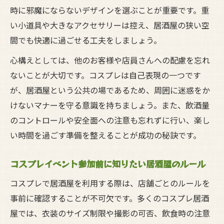
時に邪魔にならないデザインを選ぶことが重要です。重
コスプレ居酒屋で安心して過ごすためのマ
い小道具や大きなアクセサリーは控え、居酒屋の狭い空
ナー
間でも快適に過ごせる工夫をしましょう。
居酒屋でコスプレを楽しむ際のマナー違反
回避法
心構えとしては、他のお客様や店員さんへの配慮を忘れ
ないことが大切です。コスプレは自己表現の一つです
安全に配慮した居酒屋のコスプレルール解説
が、居酒屋という公共の場であるため、周囲に迷惑をか
居酒屋でコスプレを安全に楽しむための基
けないマナーを守る意識を持ちましょう。また、飲酒量
本ルール
のコントロールや安全面への注意も忘れずに行い、楽し
コスプレ居酒屋で守るべき安全対策のポイ
い時間を過ごす準備を整えることが成功の秘訣です。
ント
居酒屋コスプレ体験時のリスクと注意事項
コスプレイベント参加前に知りたい居酒屋のルール
居酒屋でのコスプレ参加者向け安全ガイド
コスプレで居酒屋を利用する際は、店舗ごとのルールを
コスプレ初心者が安心できる居酒屋ルール
事前に確認することが不可欠です。多くのコスプレ居酒
解説
屋では、衣装のサイズ制限や撮影の可否、飲食時の注意
気軽に居酒屋でコスプレするポイント集