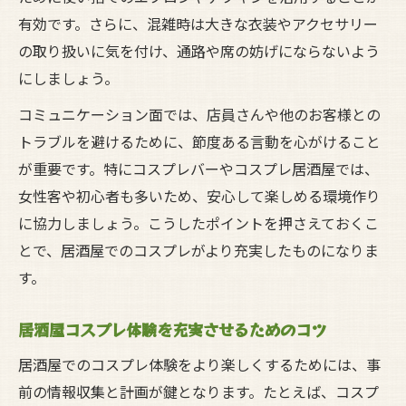
コスプレ衣装で居酒屋参加時のNG行為を解
有効です。さらに、混雑時は大きな衣装やアクセサリー
説
の取り扱いに気を付け、通路や席の妨げにならないよう
居酒屋コスプレで気を付けたい盗撮や迷惑
にしましょう。
行為
コミュニケーション面では、店員さんや他のお客様との
居酒屋でコスプレ体験時のゴミマナーと清
トラブルを避けるために、節度ある言動を心がけること
掃徹底
が重要です。特にコスプレバーやコスプレ居酒屋では、
女性客や初心者も多いため、安心して楽しめる環境作り
に協力しましょう。こうしたポイントを押さえておくこ
とで、居酒屋でのコスプレがより充実したものになりま
す。
居酒屋コスプレ体験を充実させるためのコツ
居酒屋でのコスプレ体験をより楽しくするためには、事
前の情報収集と計画が鍵となります。たとえば、コスプ