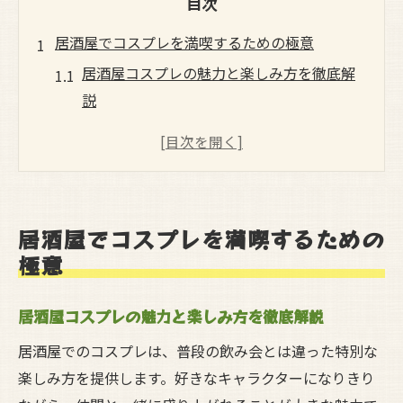
目次
居酒屋でコスプレを満喫するための極意
居酒屋コスプレの魅力と楽しみ方を徹底解
説
居酒屋でコスプレを満喫するための準備と
心構え
コスプレイベント参加前に知りたい居酒屋
のルール
居酒屋でコスプレを満喫するための
コスプレで居酒屋を利用する際のポイント
極意
紹介
居酒屋コスプレ体験を充実させるためのコ
居酒屋コスプレの魅力と楽しみ方を徹底解説
ツ
居酒屋でのコスプレは、普段の飲み会とは違った特別な
コスプレ衣装で安心して楽しむ居酒屋体験
楽しみ方を提供します。好きなキャラクターになりきり
居酒屋コスプレ時に気をつけたい衣装の選