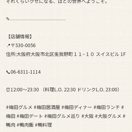
それくらいクセになる、ぱとの世界へようこそ。
✎˒˒˒˒˒˒˒˒˒˒˒˒˒˒˒˒˒˒˒˒˒˒˒˒˒˒˒˒˒˒˒˒˒˒˒˒˒˒
【店舗情報】
📍〒530-0056
住所:大阪府大阪市北区兎我野町１１−１０ スイスビル 1F
📞06-6311-1114
⏰12:00～23:30 （料理L.O. 22:30 ドリンクL.O. 23:00）
#梅田グルメ #梅田居酒屋 #梅田ディナー #梅田ランチ #
梅田 #梅田デート #梅田グルメ巡り #大阪 #大阪グルメ #
鴨肉 #鴨肉飯 #鴨料理