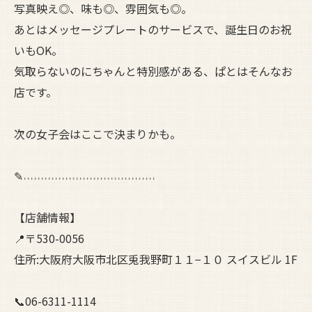
写真映え◎、味も◎、雰囲気も◎。
あとはメッセージプレートのサービスで、誕生日のお祝
いもOK。
気取らないのにちゃんと特別感がある、ぱとはそんなお
店です。
次の女子会はここで決まりかも。
✎˒˒˒˒˒˒˒˒˒˒˒˒˒˒˒˒˒˒˒˒˒˒˒˒˒˒˒˒˒˒˒˒˒˒˒˒˒˒
【店舗情報】
📍〒530-0056
住所:大阪府大阪市北区兎我野町１１−１０ スイスビル 1F
📞06-6311-1114