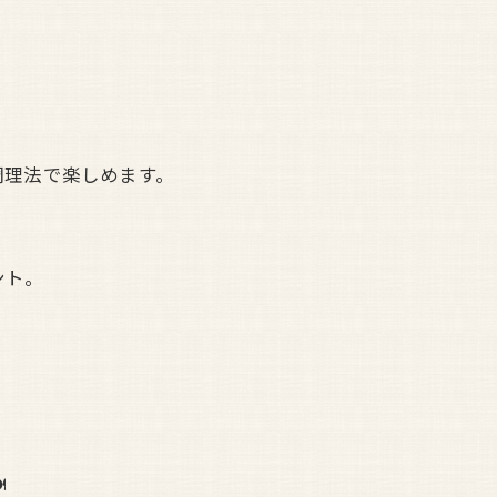
調理法で楽しめます。
ント。
️