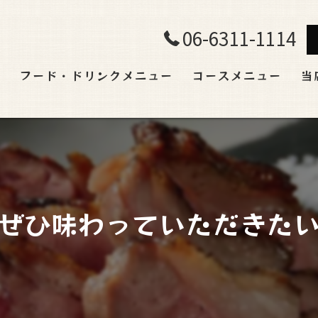
06-6311-1114
ト
フード・ドリンクメニュー
コースメニュー
当
飲
ラ
宴
ぜひ味わっていただきた
貸
肉