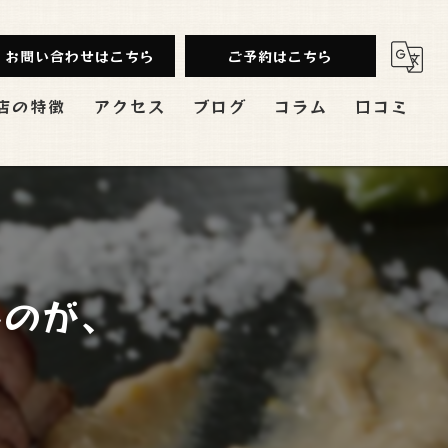
お問い合わせはこちら
ご予約はこちら
店の特徴
アクセス
ブログ
コラム
口コミ
み放題
ンチ
会
いのが、
切
バル