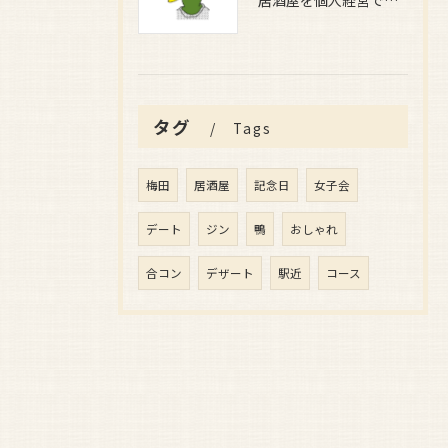
居酒屋を個人経営で安定収益を目指すための実践ガイドと成功するためのポイント
タグ
Tags
梅田
居酒屋
記念日
女子会
デート
ジン
鴨
おしゃれ
合コン
デザート
駅近
コース