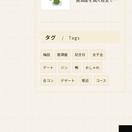
居酒屋を個人経営で安定収益を目指すための実践ガイドと成功するためのポイント
タグ
Tags
梅田
居酒屋
記念日
女子会
デート
ジン
鴨
おしゃれ
合コン
デザート
駅近
コース